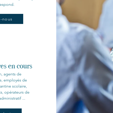
espond.​
z-nous
res en cours
n, agents de
ive, employés de
ntine scolaire,
ts, opérateurs de
dministratif ...